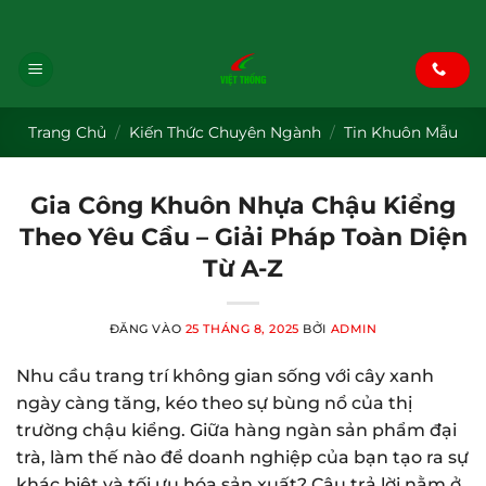
Bỏ
Blog
|
Face
|
Tiktok
|
pinterest
|
Youtube
qua
nội
dung
Trang Chủ
/
Kiến Thức Chuyên Ngành
/
Tin Khuôn Mẫu
Gia Công Khuôn Nhựa Chậu Kiểng
Theo Yêu Cầu – Giải Pháp Toàn Diện
Từ A-Z
ĐĂNG VÀO
25 THÁNG 8, 2025
BỞI
ADMIN
Nhu cầu trang trí không gian sống với cây xanh
ngày càng tăng, kéo theo sự bùng nổ của thị
trường chậu kiểng. Giữa hàng ngàn sản phẩm đại
trà, làm thế nào để doanh nghiệp của bạn tạo ra sự
khác biệt và tối ưu hóa sản xuất? Câu trả lời nằm ở