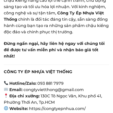
chậu kiểng nâng cao lợi thế cạnh tranh, chủ động
sáng tạo và tối ưu hóa lợi nhuận. Với kinh nghiệm,
công nghệ và sự tận tâm,
Công Ty Ép Nhựa Việt
Thống
chính là đối tác đáng tin cậy, sẵn sàng đồng
hành cùng bạn tạo ra những sản phẩm chậu kiểng
độc đáo và chinh phục thị trường.
Đừng ngần ngại, hãy liên hệ ngay với chúng tôi
để được tư vấn miễn phí và nhận báo giá tốt
nhất!
CÔNG TY ÉP NHỰA VIỆT THỐNG
Hotline/Zalo:
093 881 7979
Email:
congtyvietthong@gmail.com
Địa chỉ xưởng:
130C Tô Ngọc Vân, Khu phố 41,
Phường Thới An, Tp.HCM
Website:
https://congtyepnhua.com/