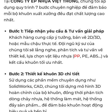
Tại
CÔNG TY ÉP NHỰA VIỆT THỐNG
, chúng tôi áp
dụng quy trình 7 bước chuyên nghiệp để đảm bảo
mỗi bộ khuôn xuất xưởng đều đạt chất lượng cao
nhất.
Bước 1: Tiếp nhận yêu cầu & Tư vấn giải pháp
Khách hàng cung cấp ý tưởng, bản vẽ 2D/3D,
hoặc mẫu chậu thực tế. Đội ngũ kỹ sư của
chúng tôi sẽ lắng nghe, phân tích và tư vấn về
thiết kế, lựa chọn vật liệu nhựa (
PP
, PE, ABS…) và
kết cấu khuôn tối ưu nhất.
Bước 2: Thiết kế khuôn 3D chi tiết
Sử dụng các phần mềm chuyên dụng như
SolidWorks, CAD, chúng tôi dựng mô hình 3D
hoàn chỉnh của bộ khuôn, đồng thời phân tích
dòng chảy nhựa, hệ thống làm mát, hệ thống
đẩy sản phẩm… để đảm bảo khuôn hoạt động
hiệu quả và bền bỉ.