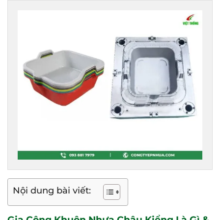
Nội dung bài viết:
Gia Công Khuôn Nhựa Chậu Kiểng Là Gì &