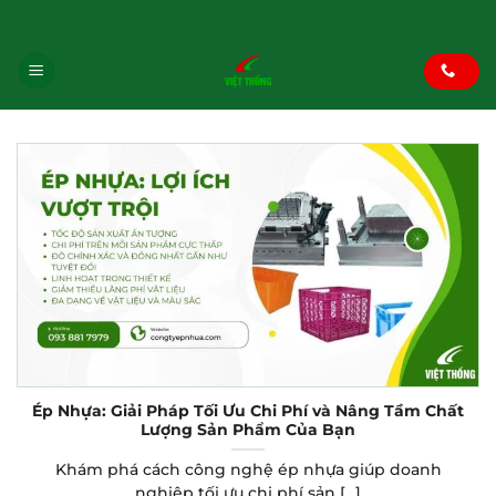
Bỏ
Blog
|
Face
|
Tiktok
|
pinterest
|
Youtube
qua
nội
dung
Ép Nhựa: Giải Pháp Tối Ưu Chi Phí và Nâng Tầm Chất
Lượng Sản Phẩm Của Bạn
Khám phá cách công nghệ ép nhựa giúp doanh
nghiệp tối ưu chi phí sản [...]