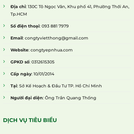
Địa chỉ
: 130C Tô Ngọc Vân, Khu phố 41, Phường Thới An,
Tp.HCM
Số điện thoại
: 093 881 7979
Email
: congtyvietthong@gmail.com
Website
: congtyepnhua.com
GPKD số
: 0312615305
Cấp ngày
: 10/01/2014
Tại
: Sở Kế Hoạch & Đầu Tư TP. Hồ Chí Minh
Người đại diện
: Ông Trần Quang Thống
DỊCH VỤ TIÊU BIỂU