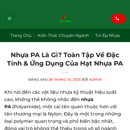
Bỏ
Blog
|
Face
|
Tiktok
|
pinterest
|
Youtube
qua
nội
dung
Trang Chủ
/
Kiến Thức Chuyên Ngành
/
Tin Ép Nhựa
Nhựa PA Là Gì? Toàn Tập Về Đặc
Tính & Ứng Dụng Của Hạt Nhựa PA
ĐĂNG VÀO
28 THÁNG 10, 2025
BỞI
ADMIN
Khi nói đến các vật liệu nhựa kỹ thuật hiệu suất
cao, không thể không nhắc đến
nhựa
PA
(Polyamide), một cái tên quen thuộc hơn với
tên thương mại là Nylon. Đây là một trong những
loại polymer quan trọng và phổ biến bậc nhất,
đóng vai trò không thể thiếu trong vô số ngành