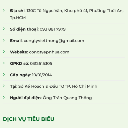
Địa chỉ
: 130C Tô Ngọc Vân, Khu phố 41, Phường Thới An,
Tp.HCM
Số điện thoại
: 093 881 7979
Email
: congtyvietthong@gmail.com
Website
: congtyepnhua.com
GPKD số
: 0312615305
Cấp ngày
: 10/01/2014
Tại
: Sở Kế Hoạch & Đầu Tư TP. Hồ Chí Minh
Người đại diện
: Ông Trần Quang Thống
DỊCH VỤ TIÊU BIỂU