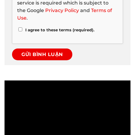
service is required which is subject to
the Google
Privacy Policy
and
Terms of
Use
.
I agree to these terms (required).
Trình
chơi
Video