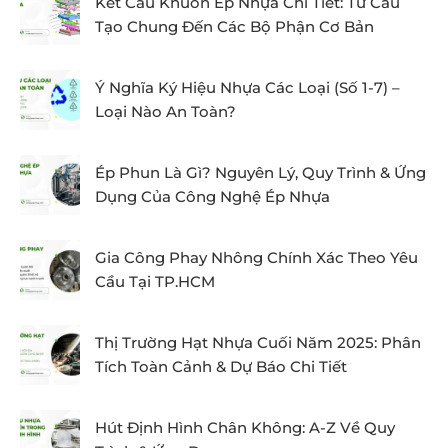
Kết Cấu Khuôn Ép Nhựa Chi Tiết: Từ Cấu
Tạo Chung Đến Các Bộ Phận Cơ Bản
Ý Nghĩa Ký Hiệu Nhựa Các Loại (Số 1-7) –
Loại Nào An Toàn?
Ép Phun Là Gì? Nguyên Lý, Quy Trình & Ứng
Dụng Của Công Nghệ Ép Nhựa
Gia Công Phay Nhông Chính Xác Theo Yêu
Cầu Tại TP.HCM
Thị Trường Hạt Nhựa Cuối Năm 2025: Phân
Tích Toàn Cảnh & Dự Báo Chi Tiết
Hút Định Hình Chân Không: A-Z Về Quy