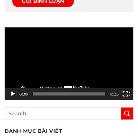
Trình
chơi
Video
00:00
01:15
DANH MỤC BÀI VIẾT