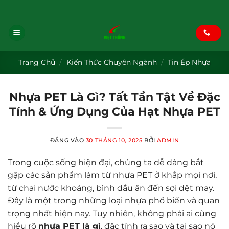
Bỏ
Blog
|
Face
|
Tiktok
|
pinterest
|
Youtube
qua
nội
dung
Trang Chủ
/
Kiến Thức Chuyên Ngành
/
Tin Ép Nhựa
Nhựa PET Là Gì? Tất Tần Tật Về Đặc
Tính & Ứng Dụng Của Hạt Nhựa PET
ĐĂNG VÀO
30 THÁNG 10, 2025
BỞI
ADMIN
Trong cuộc sống hiện đại, chúng ta dễ dàng bắt
gặp các sản phẩm làm từ nhựa PET ở khắp mọi nơi,
từ chai nước khoáng, bình dầu ăn đến sợi dệt may.
Đây là một trong những loại nhựa phổ biến và quan
trọng nhất hiện nay. Tuy nhiên, không phải ai cũng
hiểu rõ
nhựa PET là gì
, đặc tính ra sao và tại sao nó